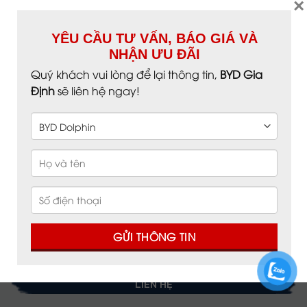
×
Báo giá ưu đãi
Mua xe trả góp
YÊU CẦU TƯ VẤN, BÁO GIÁ VÀ
NHẬN ƯU ĐÃI
CÁC DÒNG XE
Quý khách vui lòng để lại thông tin,
BYD Gia
Định
sẽ liên hệ ngay!
BYD Dolphin
BYD M6
BYD Atto 3
BYD Seal
BYD Han
BYD SEALION 8
LIÊN HỆ